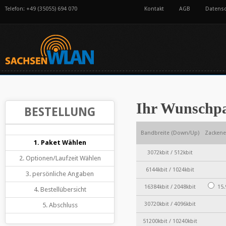
Telefon: +49 (35055) 694 070
Kontakt
AGB
Datens
Ihr Wunschp
BESTELLUNG
Bandbreite (Down/Up)
Zackene
1. Paket Wählen
3072kbit / 512kbit
2. Optionen/Laufzeit Wählen
6144kbit / 1024kbit
3. persönliche Angaben
16384kbit / 2048kbit
15.
4. Bestellübersicht
30720kbit / 4096kbit
5. Abschluss
51200kbit / 10240kbit