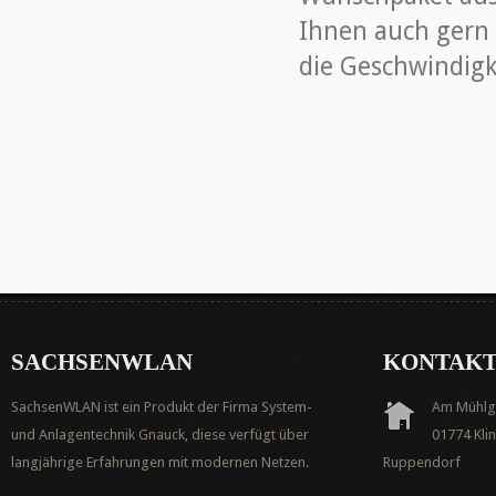
Ihnen auch gern t
die Geschwindigk
SACHSENWLAN
KONTAK
SachsenWLAN ist ein Produkt der Firma System-
Am Mühlg
und Anlagentechnik Gnauck, diese verfügt über
01774 Kl
langjährige Erfahrungen mit modernen Netzen.
Ruppendorf