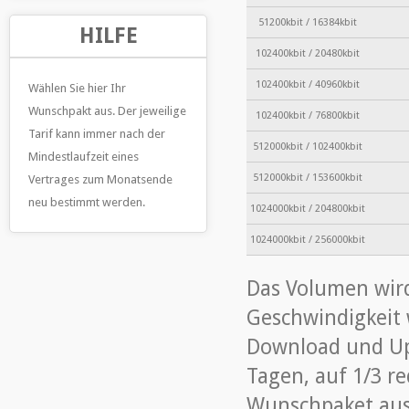
51200kbit / 16384kbit
HILFE
102400kbit / 20480kbit
102400kbit / 40960kbit
Wählen Sie hier Ihr
Wunschpakt aus. Der jeweilige
102400kbit / 76800kbit
Tarif kann immer nach der
512000kbit / 102400kbit
Mindestlaufzeit eines
512000kbit / 153600kbit
Vertrages zum Monatsende
neu bestimmt werden.
1024000kbit / 204800kbit
1024000kbit / 256000kbit
Das Volumen wird 
Geschwindigkeit 
Download und Up
Tagen, auf 1/3 re
Wunschpaket aus.