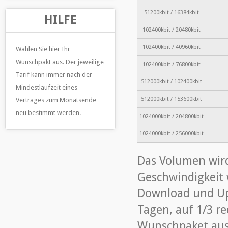
51200kbit / 16384kbit
HILFE
102400kbit / 20480kbit
102400kbit / 40960kbit
Wählen Sie hier Ihr
Wunschpakt aus. Der jeweilige
102400kbit / 76800kbit
Tarif kann immer nach der
512000kbit / 102400kbit
Mindestlaufzeit eines
512000kbit / 153600kbit
Vertrages zum Monatsende
neu bestimmt werden.
1024000kbit / 204800kbit
1024000kbit / 256000kbit
Das Volumen wird 
Geschwindigkeit 
Download und Up
Tagen, auf 1/3 re
Wunschpaket aus.