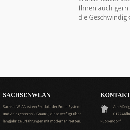
Ihnen auch gern t
die Geschwindigk
SACHSENWLAN
KONTAK
SachsenWLAN ist ein Produkt der Firma System-
Am Mühlg
und Anlagentechnik Gnauck, diese verfügt über
01774 Kl
langjährige Erfahrungen mit modernen Netzen.
Ruppendorf