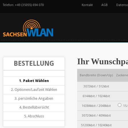
Telefon: +49 (35055) 694 070
Kontakt
AGB
Datens
Ihr Wunschp
BESTELLUNG
Bandbreite (Down/Up)
Zackene
1. Paket Wählen
3072kbit / 512kbit
2. Optionen/Laufzeit Wählen
6144kbit / 1024kbit
3. persönliche Angaben
16384kbit / 2048kbit
15.
4. Bestellübersicht
30720kbit / 4096kbit
5. Abschluss
51200kbit / 10240kbit